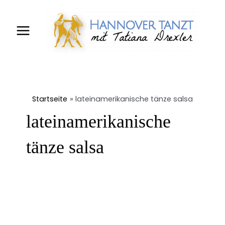
Zum
Main
Inhalt
Menu
springen
Startseite
lateinamerikanische tänze salsa
lateinamerikanische
tänze salsa