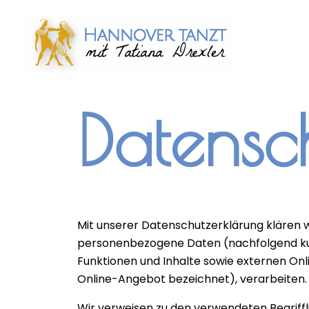
Zum
Inhalt
springen
Datensc
Mit unserer Datenschutzerklärung klären w
personenbezogene Daten (nachfolgend kur
Funktionen und Inhalte sowie externen On
Online-Angebot bezeichnet), verarbeiten.
Wir verweisen zu den verwendeten Begriffli