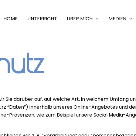
HOME
UNTERRICHT
ÜBER MICH
MEDIEN
hutz
ir Sie darüber auf, auf welche Art, in welchem Umfang 
z “Daten”) innerhalb unseres Online-Angebotes und de
line-Präsenzen, wie zum Beispiel unsere Social Media-A
chkeiten wie z. B. “Verarbeitung” oder “personenbezogene