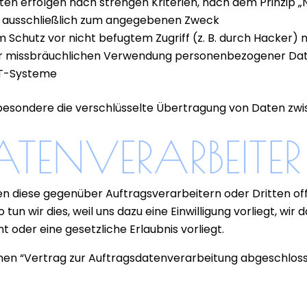
aten erfolgen nach strengen Kriterien, nach dem Prinzip
d ausschließlich zum angegebenen Zweck
Schutz vor nicht befugtem Zugriff (z. B. durch Hacker) m
er missbräuchlichen Verwendung personenbezogener Da
 IT-Systeme
esondere die verschlüsselte Übertragung von Daten zwi
TENVERARBEITER 
ten diese gegenüber Auftragsverarbeitern oder Dritten of
un wir dies, weil uns dazu eine Einwilligung vorliegt, wir d
 oder eine gesetzliche Erlaubnis vorliegt.
 einen “Vertrag zur Auftragsdatenverarbeitung abgeschloss