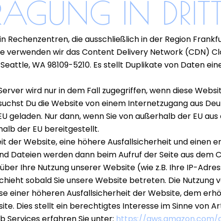
RAGUNG IN DRIT
n Rechenzentren, die ausschließlich in der Region Frankfu
ite verwenden wir das Content Delivery Network (CDN) Clo
 Seattle, WA 98109-5210. Es stellt Duplikate von Daten e
erver wird nur in dem Fall zugegriffen, wenn diese Webs
suchst Du die Website von einem Internetzugang aus Deut
EU geladen. Nur dann, wenn Sie von außerhalb der EU aus
lb der EU bereitgestellt.
it der Website, eine höhere Ausfallsicherheit und einen e
und Dateien werden dann beim Aufruf der Seite aus dem 
ber Ihre Nutzung unserer Website (wie z.B. Ihre IP-Adr
schieht sobald Sie unsere Website betreten. Die Nutzun
e einer höheren Ausfallsicherheit der Website, dem erhö
. Dies stellt ein berechtigtes Interesse im Sinne von Art.
ervices erfahren Sie unter:
https://aws.amazon.com/