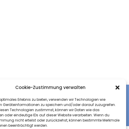
Cookie-Zustimmung verwalten
optimales Erlebnis zu bieten, verwenden wir Technologien wie
klärung
Impressum
Kontakt
m Geräteinformationen zu speichern und/oder darauf zuzugreifen.
esen Technologien zustimmst, können wir Daten wie das
en oder eindeutige IDs auf dieser Website verarbeiten. Wenn du
immung nicht erteilst oder zurückziehst, können bestimmte Merkmale
onen beeinträchtigt werden.