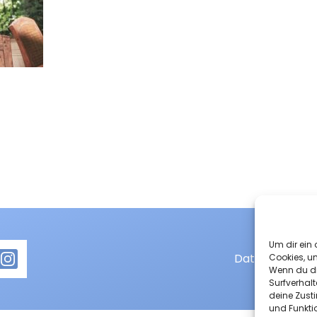
Um dir ein 
Datenschutzer
Cookies, u
Wenn du di
Surfverhalt
deine Zust
und Funkti