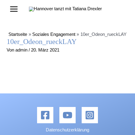
Zum
Main
Inhalt
Menu
springen
Startseite
Soziales Engagement
10er_Odeon_rueckLAY
10er_Odeon_rueckLAY
Von
admin
/
20. März 2021
Datenschutzerklärung