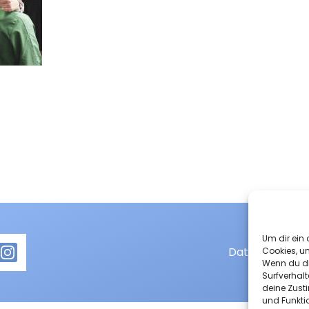
Um dir ein 
Datenschutzer
Cookies, u
Wenn du di
Surfverhalt
deine Zust
und Funkti